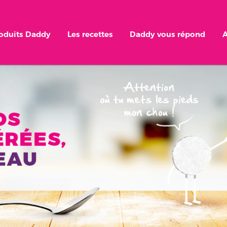
roduits Daddy
Les recettes
Daddy vous répond
A