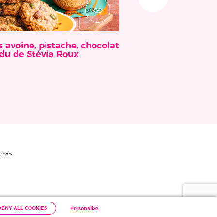
 avoine, pistache, chocolat
Ginger ale au Mordu 
du de Stévia Roux
Roux
ervés.
DENY ALL COOKIES
Personalize