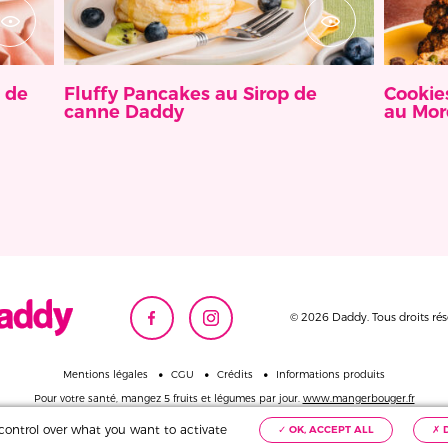
 de
Fluffy Pancakes au Sirop de
Cookies
canne Daddy
au Mor
© 2026 Daddy. Tous droits rés
Mentions légales
CGU
Crédits
Informations produits
Pour votre santé,
mangez 5 fruits et légumes par jour.
www.mangerbouger.fr
u control over what you want to activate
✓ OK, ACCEPT ALL
✗ 