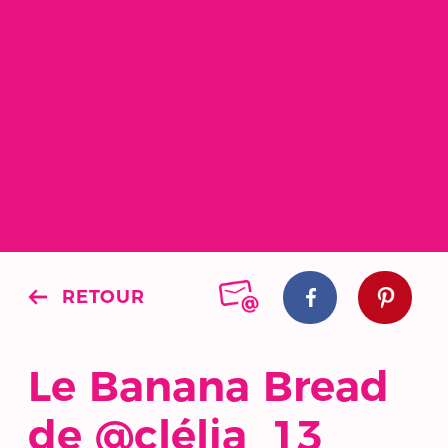
RETOUR
Le Banana Bread
de @clélia_13