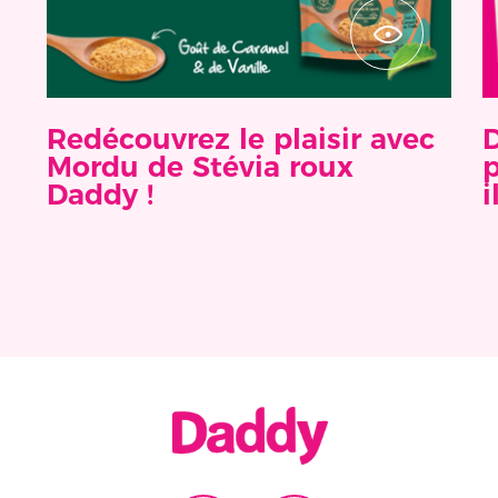
Redécouvrez le plaisir avec
D
Mordu de Stévia roux
p
Daddy !
i