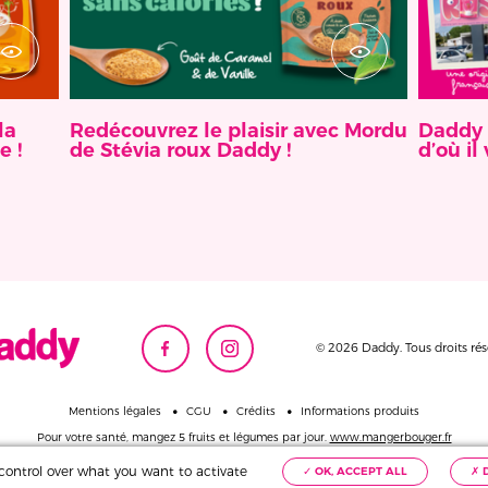
la
Redécouvrez le plaisir avec Mordu
Daddy 
e !
de Stévia roux Daddy !
d’où il 
© 2026 Daddy. Tous droits rés
Mentions légales
CGU
Crédits
Informations produits
Pour votre santé,
mangez 5 fruits et légumes par jour.
www.mangerbouger.fr
u control over what you want to activate
✓ OK, ACCEPT ALL
✗ 