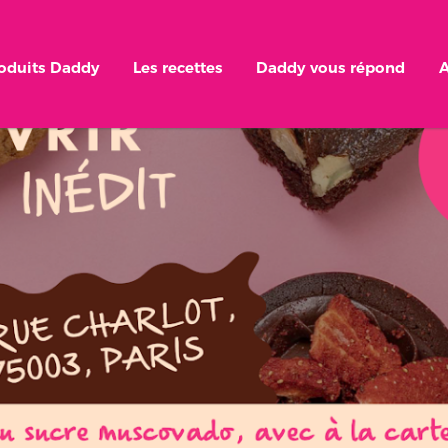
roduits Daddy
Les recettes
Daddy vous répond
A