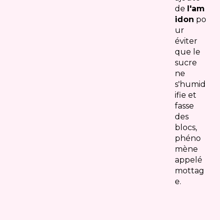
de
l'am
idon
po
ur
éviter
que le
sucre
ne
s'humid
ifie et
fasse
des
blocs,
phéno
mène
appelé
mottag
e.