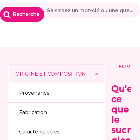
RETOUR
ORIGINE ET COMPOSITION
Qu'est
Provenance
ce
que
Fabrication
le
sucre
Caractéristiques