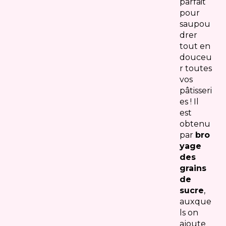
parfait
pour
saupou
drer
tout en
douceu
r toutes
vos
pâtisseri
es ! Il
est
obtenu
par
bro
yage
des
grains
de
sucre
,
auxque
ls on
ajoute