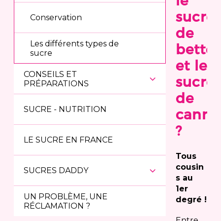
le
sucre
Conservation
de
Les différents types de
better
sucre
et le
CONSEILS ET
sucre
PRÉPARATIONS
de
SUCRE - NUTRITION
canne
?
LE SUCRE EN FRANCE
Tous
cousin
SUCRES DADDY
s au
1er
UN PROBLÈME, UNE
degré !
RÉCLAMATION ?
Entre