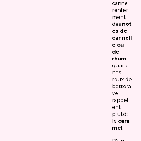
canne
renfer
ment
des
not
es de
cannell
e ou
de
rhum
,
quand
nos
roux de
bettera
ve
rappell
ent
plutôt
le
cara
mel
.