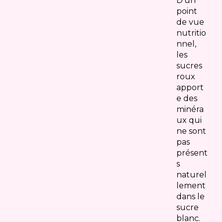
D'un
point
de vue
nutritio
nnel,
les
sucres
roux
apport
e des
minéra
ux qui
ne sont
pas
présent
s
naturel
lement
dans le
sucre
blanc.