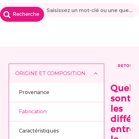
RETOUR
ORIGINE ET COMPOSITION
Quell
Provenance
sont
les
Fabrication
différ
entre
Caractéristiques