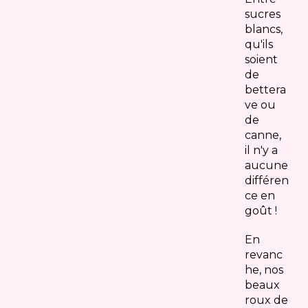
sucres
blancs,
qu'ils
soient
de
bettera
ve ou
de
canne,
il n'y a
aucune
différen
ce en
goût !
En
revanc
he, nos
beaux
roux de