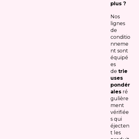
plus ?
Nos
lignes
de
conditio
nneme
nt sont
équipé
es
de
trie
uses
pondér
ales
ré
gulière
ment
vérifiée
s qui
éjecten
t les