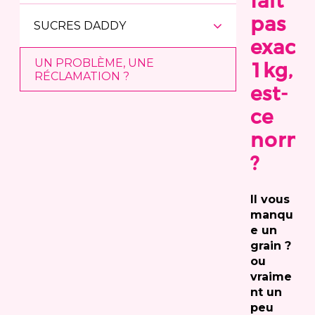
fait
pas
SUCRES DADDY
exact
UN PROBLÈME, UNE
1kg,
RÉCLAMATION ?
est-
ce
norma
?
Il vous
manqu
e un
grain ?
ou
vraime
nt un
peu