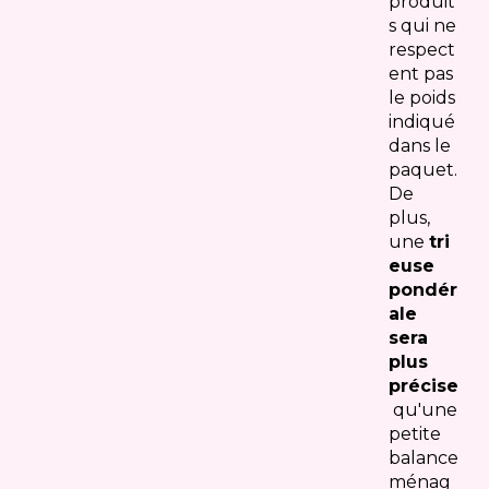
produit
s qui ne
respect
ent pas
le poids
indiqué
dans le
paquet.
De
plus,
une
tri
euse
pondér
ale
sera
plus
précise
qu'une
petite
balance
ménag