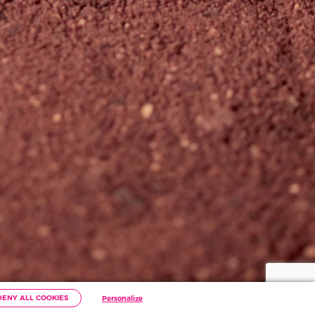
ervés.
DENY ALL COOKIES
Personalize