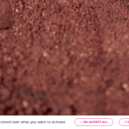
© 2026 Daddy. Tous droits rés
Mentions légales
CGU
Crédits
Informations produits
Pour votre santé,
mangez 5 fruits et légumes par jour.
www.mangerbouger.fr
u control over what you want to activate
✓ OK, ACCEPT ALL
✗ 