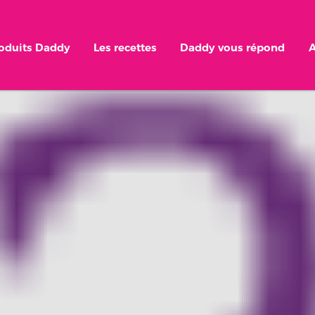
roduits Daddy
Les recettes
Daddy vous répond
A