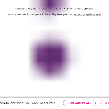
Mentions légales
CGU
Crédits
Informations produits
Pour votre santé,
mangez 5 fruits et légumes par jour.
www.mangerbouger.fr
u control over what you want to activate
✓ OK, ACCEPT ALL
✗ 