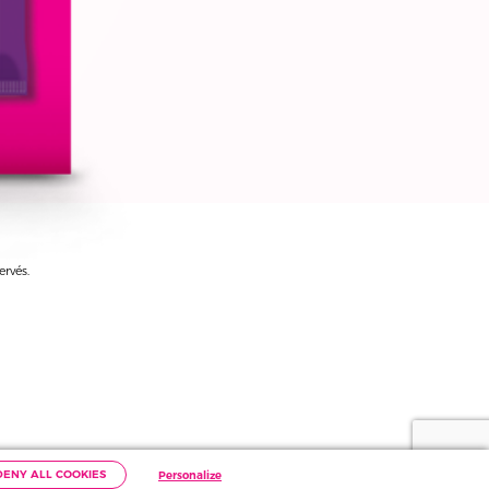
ervés.
DENY ALL COOKIES
Personalize