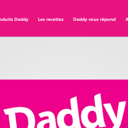
roduits Daddy
Les recettes
Daddy vous répond
A