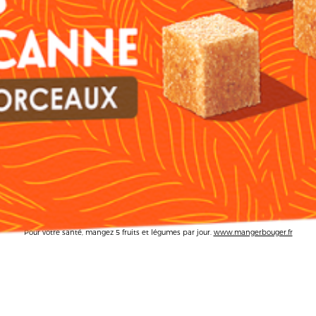
© 2026 Daddy. Tous droits rés
Mentions légales
CGU
Crédits
Informations produits
Pour votre santé,
mangez 5 fruits et légumes par jour.
www.mangerbouger.fr