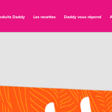
roduits Daddy
Les recettes
Daddy vous répond
A